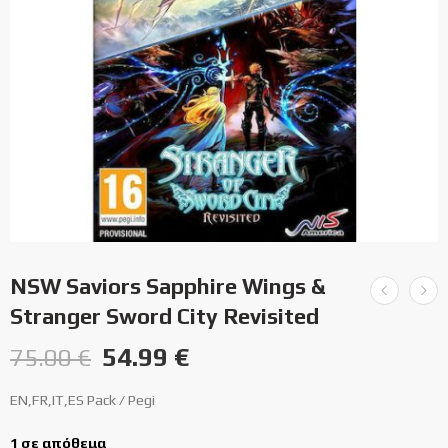
NSW Saviors Sapphire Wings &
Stranger Sword City Revisited
54.99
€
75.00
€
EN,FR,IT,ES Pack / Pegi
1 σε απόθεμα