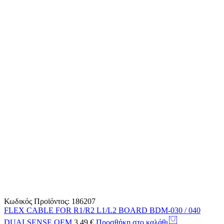
Κωδικός Προϊόντος:
186207
FLEX CABLE FOR R1/R2 L1/L2 BOARD BDM-030 / 040
DUALSENSE OEM
3.49
€
Προσθήκη στο καλάθι