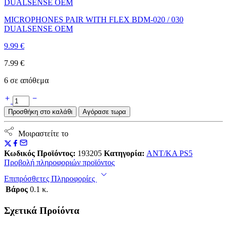
MICROPHONES PAIR WITH FLEX BDM-020 / 030
DUALSENSE OEM
9.99
€
7.99
€
6 σε απόθεμα
IC
CHIP
Προσθήκη στο καλάθι
Αγόρασε τωρα
STEP
DOWN
CONVERTER
Μοιραστείτε το
SBV
TLV62090
Κωδικός Προϊόντος:
193205
Κατηγορία:
ΑΝΤ/ΚΑ PS5
PS5
Προβολή πληροφοριών προϊόντος
ποσότητα
Επιπρόσθετες Πληροφορίες
Βάρος
0.1 κ.
Σχετικά Προίόντα