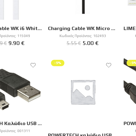
Charging Cable WK i6 White 1,5m WDC-156 6A
Charging Cable WK Micro Black 1m WDC-089 2A
Προϊόντος:
115049
Κωδικός Προϊόντος:
102493
9.90
€
5.00
€
99
€
5.55
€
-9%
-9
POWERTECH Καλώδιο USB 2.0 σε USB Mini CAB-U025, copper, 1.5m, μαύρο
Προϊόντος:
001311
POWERTECH καλώδιο USB Type-C σε Type-C CAB-UC041, 5A, copper, 1m, μαύρο