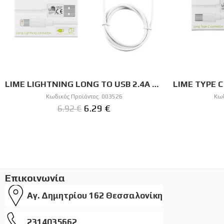
LIME LIGHTNING LONG TO USB 2.4A ΦΟΡΤΙΣΗΣ-DATA 1m LUL01 WHITE
Κωδικός Προϊόντος:
003526
Κωδ
6.29
€
6.92
€
Επικοινωνία
Αγ. Δημητρίου 162 Θεσσαλονίκη
2314035662