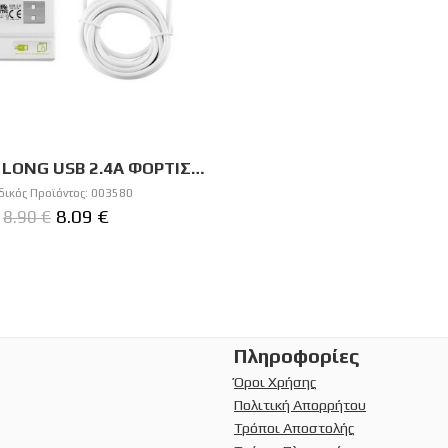
LIME TYPE C LONG USB 2.4A ΦΟΡΤΙΣΗΣ-DATA 2m LUC02 WHITE
ικός Προϊόντος:
003580
8.09
€
8.90
€
Πληροφορίες
Όροι Χρήσης
Πολιτική Απορρήτου
Τρόποι Αποστολής