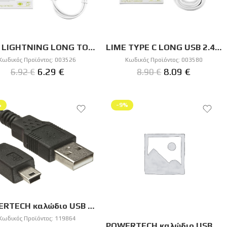
LIME LIGHTNING LONG TO USB 2.4A ΦΟΡΤΙΣΗΣ-DATA 1m LUL01 WHITE
LIME TYPE C LONG USB 2.4A ΦΟΡΤΙΣΗΣ-DATA 2m LUC02 WHITE
Κωδικός Προϊόντος:
003526
Κωδικός Προϊόντος:
003580
6.29
€
8.09
€
6.92
€
8.90
€
%
-9%
POWERTECH καλώδιο USB σε USB Mini CAB-U042, copper, 3m, μαύρο
Κωδικός Προϊόντος:
119864
POWERTECH καλώδιο USB-C CAB-UC009, 1m, μαύρο