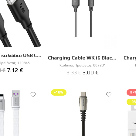
CABLETIME καλώδιο USB CT-AMAMN, 5Gbps, 3m, μαύρο
Charging Cable WK i6 Black 1m Full Speed Pro WDC-092 2.4A
Προϊόντος:
119845
Κωδικός Προϊόντος:
007231
7.12
€
3
€
3.00
€
3.33
€
-10%
ΠΡ
-9