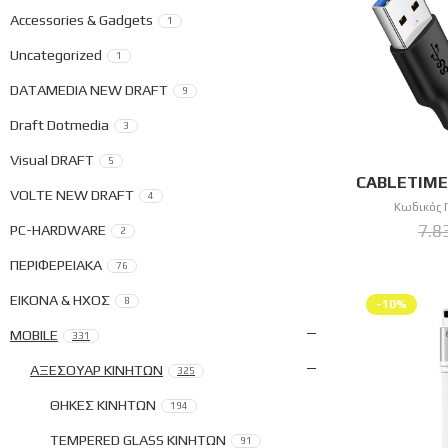
Accessories & Gadgets
1
Uncategorized
1
DATAMEDIA NEW DRAFT
9
Draft Dotmedia
3
Visual DRAFT
5
VOLTE NEW DRAFT
4
Κωδικός 
7.8
PC-HARDWARE
2
ΠΕΡΙΦΕΡΕΙΑΚΑ
76
ΕΙΚΟΝΑ & ΗΧΟΣ
8
-10%
MOBILE
331
ΑΞΕΣΟΥΑΡ ΚΙΝΗΤΩΝ
325
ΘΗΚΕΣ ΚΙΝΗΤΩΝ
194
TEMPERED GLASS ΚΙΝΗΤΩΝ
91