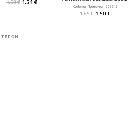
1.54
€
1.69
€
Κωδικός Προϊόντος:
008215
1.50
€
1.65
€
ΟΤΕΡΩΝ