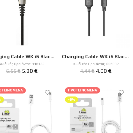
Charging Cable WK i6 Black 1m WDC-089 2A
Charging Cable WK i6 Black 2m Full Speed Pro WDC-092 2.4A
Κωδικός Προϊόντος:
116122
Κωδικός Προϊόντος:
006092
5.90
€
4.00
€
6.55
€
4.44
€
ΟΤΕΙΝΌΜΕΝΑ
ΠΡΟΤΕΙΝΌΜΕΝΑ
%
-9%