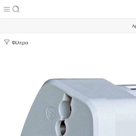
Α
Φίλτρα