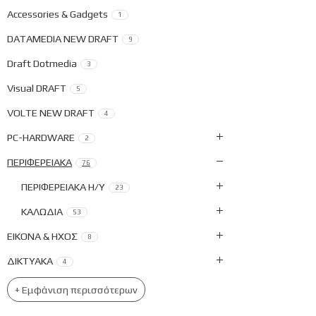
Accessories & Gadgets
1
DATAMEDIA NEW DRAFT
9
Draft Dotmedia
3
Visual DRAFT
5
VOLTE NEW DRAFT
4
PC-HARDWARE
2
ΠΕΡΙΦΕΡΕΙΑΚΑ
76
ΠΕΡΙΦΕΡΕΙΑΚΑ Η/Υ
23
ΚΑΛΩΔΙΑ
53
ΕΙΚΟΝΑ & ΗΧΟΣ
8
ΔΙΚΤΥΑΚΑ
4
+ Εμφάνιση περισσότερων