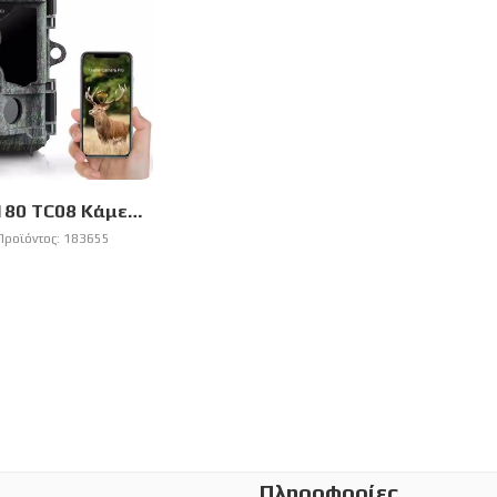
Campark T180 TC08 Κάμερα Παρακολούθησης για Αγρότες και Μελισσοκόμους με WiFi/Bluetooth (112MP/4K/Νυχτερινή Όραση)
Προϊόντος:
183655
Πληροφορίες