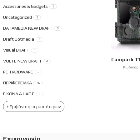
Accessories & Gadgets
1
Uncategorized
1
DATAMEDIA NEW DRAFT
9
Draft Dotmedia
3
Visual DRAFT
5
VOLTE NEW DRAFT
4
Κωδικός 
PC-HARDWARE
2
ΠΕΡΙΦΕΡΕΙΑΚΑ
76
ΕΙΚΟΝΑ & ΗΧΟΣ
8
+ Εμφάνιση περισσότερων
Επικοινωνία